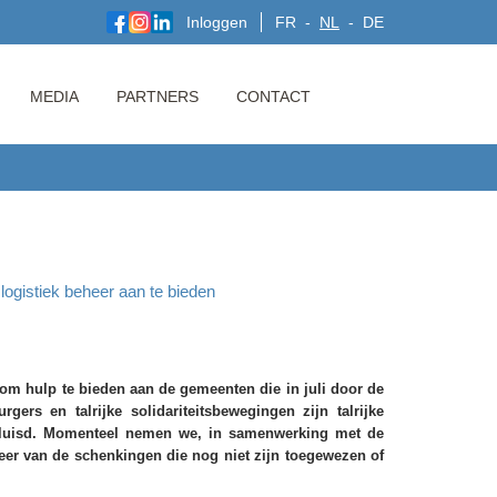
Inloggen
FR
NL
DE
MEDIA
PARTNERS
CONTACT
ogistiek beheer aan te bieden
om hulp te bieden aan de gemeenten die in juli door de
ers en talrijke solidariteitsbewegingen zijn talrijke
sluisd. Momenteel nemen we, in samenwerking met de
heer van de schenkingen die nog niet zijn toegewezen of