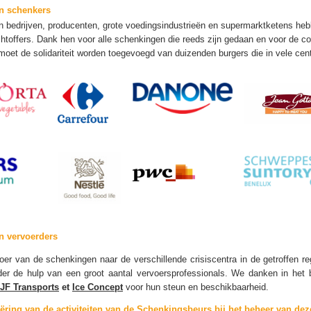
n schenkers
en bedrijven, producenten, grote voedingsindustrieën en supermarktketens he
chtoffers. Dank hen voor alle schenkingen die reeds zijn gedaan en voor de 
moet de solidariteit worden toegevoegd van duizenden burgers die in vele ce
n vervoerders
oer van de schenkingen naar de verschillende crisiscentra in de getroffen reg
der de hulp van een groot aantal vervoersprofessionals. We danken in het 
JF Transports
et
Ice Concept
voor hun steun en beschikbaarheid.
iëring van de activiteiten van de Schenkingsbeurs bij het beheer van deze