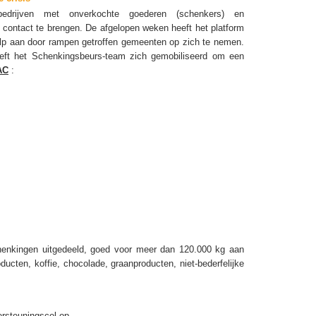
bedrijven met onverkochte goederen (schenkers) en
n contact te brengen. De afgelopen weken heeft het platform
ulp aan door rampen getroffen gemeenten op zich te nemen.
eeft het Schenkingsbeurs-team zich gemobiliseerd om een
AC
:
schenkingen uitgedeeld, goed voor meer dan 120.000 kg aan
ucten, koffie, chocolade, graanproducten, niet-bederfelijke
ersteuningscel-op