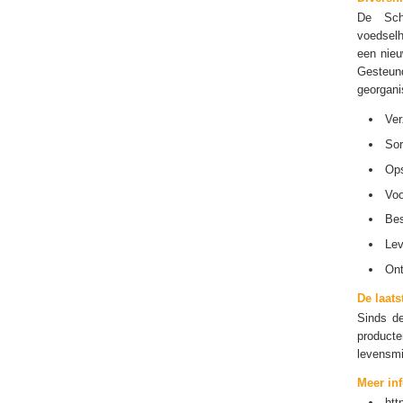
De Sche
voedselh
een nieu
Gesteun
georgani
Ver
Sor
Op
Voo
Bes
Lev
On
De laats
Sinds de
producte
levensmi
Meer in
htt