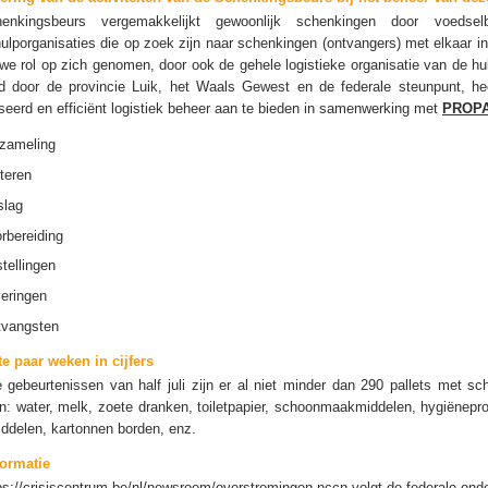
nkingsbeurs vergemakkelijkt gewoonlijk schenkingen door voedsel
ulporganisaties die op zoek zijn naar schenkingen (ontvangers) met elkaar i
we rol op zich genomen, door ook de gehele logistieke organisatie van de h
d door de provincie Luik, het Waals Gewest en de federale steunpunt, h
seerd en efficiënt logistiek beheer aan te bieden in samenwerking met
PROP
zameling
teren
slag
rbereiding
tellingen
eringen
tvangsten
te paar weken in cijfers
 gebeurtenissen van half juli zijn er al niet minder dan 290 pallets met 
n: water, melk, zoete dranken, toiletpapier, schoonmaakmiddelen, hygiëneprod
ddelen, kartonnen borden, enz.
formatie
ps://crisiscentrum.be/nl/newsroom/overstromingen-nccn-volgt-de-federale-ond