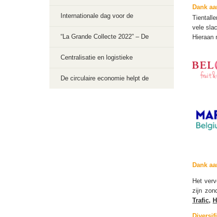
Dank aa
Internationale dag tegen
Internationale dag voor de
Tientall
vele sla
voedselverlies en –verspilling 2023
bewustmaking van voedselverlies en
“La Grande Collecte 2022” – De
Hieraan 
-verspilling 2022
circulaire economie ter
Centralisatie en logistieke
ondersteuning van de
coördinatie van schenkingen voor de
De circulaire economie helpt de
vrijwilligerssector met Recupel en
Oekraïense bevolking
slachtoffers van de overstromingen
Nostalgie
in samenwerking met Recupel en
Nostalgie
Dank aa
Het verv
zijn zon
Trafic
,
H
Diversif