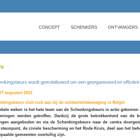
CONCEPT
SCHENKERS
ONTVANGERS
ws
nkingsbeurs wordt gemobiliseerd om een georganiseerd en efficiënt l
 27 augustus 2021
kingsbeurs sluit zich aan bij de solidariteitsbeweging in België
nkele weken is het hele team van de Schenkingsbeurs in actie gekomen 
omingen werden getroffen. Dankzij de grote betrokkenheid van de burg
ngen aangeboden en via de Schenkingsbeurs naar de centra doorge
e steunpunt, de civiele bescherming en het Rode Kruis, deel aan het be
epaalde gemeenten overtollig zijn.