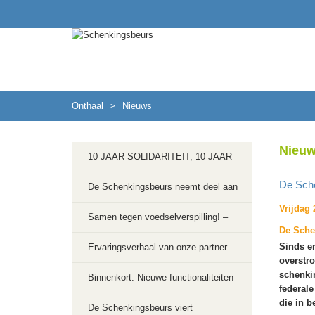
Onthaal
Nieuws
>
Nieu
10 JAAR SOLIDARITEIT, 10 JAAR
De Sche
ACTIE ! 🎉
De Schenkingsbeurs neemt deel aan
Vrijdag
het CIBUS-project in samenwerking
Samen tegen voedselverspilling! –
De Schen
met de Stad Luik
Sinds e
Salon Carrefour 2025
Ervaringsverhaal van onze partner
overstr
schenki
Depot Margo
Binnenkort: Nieuwe functionaliteiten
federal
die in b
voor voedselhulppplatformen
De Schenkingsbeurs viert