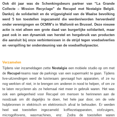
Ook dit jaar was de Schenkingsbeurs partner van “La Grande
Collecte – Mission Recyclage” de Recupel met Nostalgie België.
Dankzij de solidariteit en de vrijgevigheid van de Waalse bevolking
werd 5 ton toestellen ingezameld die werden/worden herverdeeld
onder verenigingen en OCMW’s in Wallonië en Brussel. Deze nieuwe
actie is niet alleen een grote daad van burgerlijke solidariteit, maar
past ook in een dynamiek van herstel en hergebruik van producten
die aansluit bij onze verbintenissen in de strijd tegen voedselverlies
en -verspilling ter ondersteuning van de voedselhulpsector.
Verzamelen
Tijdens vier inzameldagen zette
Nostalgie
een mobiele studio op om met
de
Recupel
-teams naar de parkings van een supermarkt te gaan. Tijdens
live-uitzendingen werd de luisteraars gevraagd hun apparaten, of ze nu
nog werkten of niet, in te brengen om anderen in nood te helpen, of om ze
te laten recycleren als ze helemaal niet meer in gebruik waren. Het was
ook een gelegenheid voor Recupel om mensen te herinneren aan de
noodzaak om dit dagelijks te doen, het hele jaar door, om de vele
hulpbronnen in elektrisch en elektronisch afval te behouden. Er werden
heel wat toestellen ingezameld: koffiezetapparaten, stofzuigers,
microgolfovens, wasmachines, enz. Zodra de toestellen waren