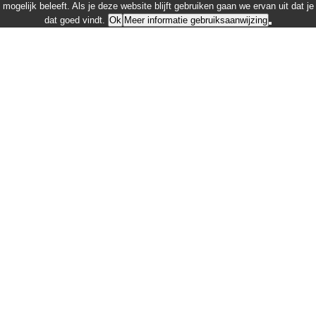
mogelijk beleeft. Als je deze website blijft gebruiken gaan we ervan uit dat je
dat goed vindt.
Ok
Meer informatie gebruiksaanwijzing