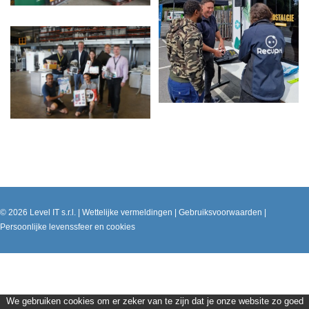
© 2026
Level IT s.r.l.
|
Wettelijke vermeldingen
|
Gebruiksvoorwaarden
|
Persoonlijke levenssfeer en cookies
We gebruiken cookies om er zeker van te zijn dat je onze website zo goed