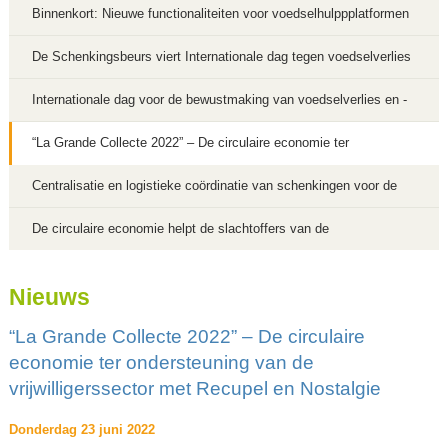
Binnenkort: Nieuwe functionaliteiten voor voedselhulppplatformen
De Schenkingsbeurs viert Internationale dag tegen voedselverlies
en –verspilling 2023
Internationale dag voor de bewustmaking van voedselverlies en -
verspilling 2022
“La Grande Collecte 2022” – De circulaire economie ter
ondersteuning van de vrijwilligerssector met Recupel en Nostalgie
Centralisatie en logistieke coördinatie van schenkingen voor de
Oekraïense bevolking
De circulaire economie helpt de slachtoffers van de
overstromingen in samenwerking met Recupel en Nostalgie
Nieuws
“La Grande Collecte 2022” – De circulaire
economie ter ondersteuning van de
vrijwilligerssector met Recupel en Nostalgie
Donderdag 23 juni 2022