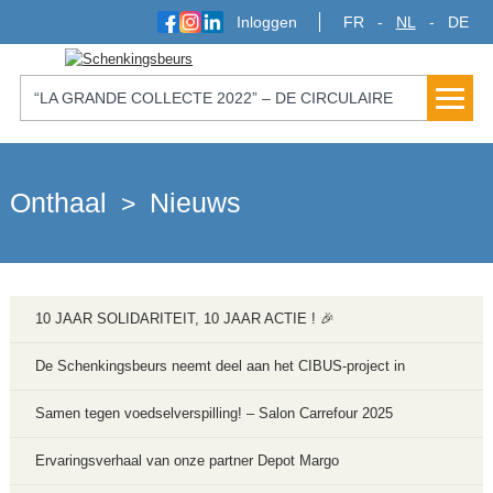
Inloggen
FR
NL
DE
“LA GRANDE COLLECTE 2022” – DE CIRCULAIRE
ECONOMIE TER ONDERSTEUNING VAN DE
VRIJWILLIGERSSECTOR MET RECUPEL EN
Onthaal
Nieuws
>
NOSTALGIE
10 JAAR SOLIDARITEIT, 10 JAAR ACTIE ! 🎉
De Schenkingsbeurs neemt deel aan het CIBUS-project in
samenwerking met de Stad Luik
Samen tegen voedselverspilling! – Salon Carrefour 2025
Ervaringsverhaal van onze partner Depot Margo